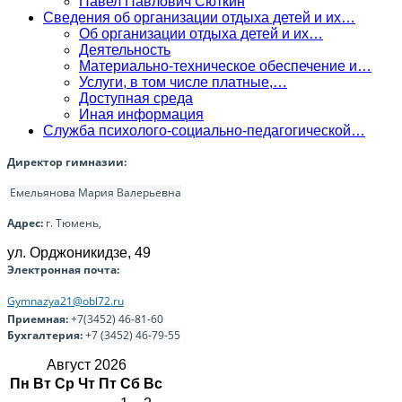
Павел Павлович Сюткин
Сведения об организации отдыха детей и их…
Об организации отдыха детей и их…
Деятельность
Материально-техническое обеспечение и…
Услуги, в том числе платные,…
Доступная среда
Иная информация
Служба психолого-социально-педагогической…
Директор гимназии:
Емельянова Мария Валерьевна
Адрес:
г. Тюмень,
ул. Орджоникидзе, 49
Электронная почта:
Gymnazya21@obl72.ru
Приемная:
+7(3452) 46-81-60
Бухгалтерия:
+7 (3452) 46-79-55
Август 2026
Пн
Вт
Ср
Чт
Пт
Сб
Вс