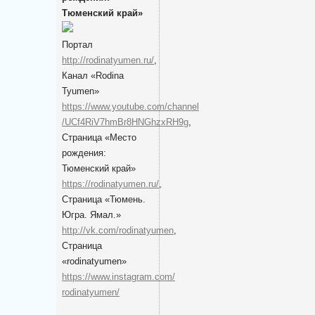
Тюменский край»
Портал
http://rodinatyumen.ru/
,
Канал «Rodina
Tyumen»
https://www.youtube.com/channel
/UCf4RiV7hmBr8HNGhzxRH9g
,
Cтраница «Место
рождения:
Тюменский край»
https://rodinatyumen.ru/
,
Cтраница «Тюмень.
Югра. Ямал.»
http://vk.com/rodinatyumen
,
Cтраница
«rodinatyumen»
https://www.instagram.com/
rodinatyumen/