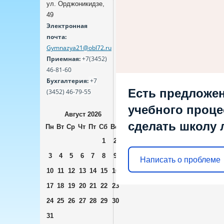
ул. Орджоникидзе,
49
Электронная
почта:
Gymnazya21@obl72.ru
Приемная:
+7(3452)
46-81-60
Бухгалтерия:
+7
Есть предложен
(3452) 46-79-55
учебного процес
Август 2026
сделать школу 
Пн
Вт
Ср
Чт
Пт
Сб
Вс
1
2
3
4
5
6
7
8
9
Написать о проблеме
10
11
12
13
14
15
16
17
18
19
20
21
22
23
24
25
26
27
28
29
30
31