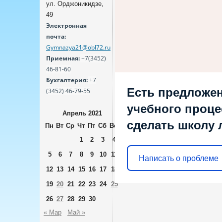
ул. Орджоникидзе,
49
Электронная
почта:
Gymnazya21@obl72.ru
Приемная:
+7(3452)
46-81-60
Бухгалтерия:
+7
Есть предложен
(3452) 46-79-55
учебного процес
Апрель 2021
сделать школу 
Пн
Вт
Ср
Чт
Пт
Сб
Вс
1
2
3
4
5
6
7
8
9
10
11
Написать о проблеме
12
13
14
15
16
17
18
19
20
21
22
23
24
25
26
27
28
29
30
« Мар
Май »