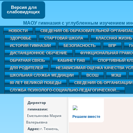
Версия для
слабовидящих
МАОУ гимназия с углубленным изучением ин
НОВОСТИ
СВЕДЕНИЯ ОБ ОБРАЗОВАТЕЛЬНОЙ ОРГАНИЗА
ЗДОРОВЬЕ
СТАРТОВАЯ ШКОЛА
КЛАССНАЯ ЖИЗНЬ 
ИСТОРИЯ ГИМНАЗИИ
БЕЗОПАСНОСТЬ
ВПР
Г
ДИСТАНЦИОННОЕ ОБУЧЕНИЕ
ФУНКЦИОНАЛЬНАЯ ГРАМО
ОБРАТНАЯ СВЯЗЬ
КАБИНЕТ ПАВ
CПОРТИВНЫЙ КЛ
ДЛЯ РОДИТЕЛЕЙ
НЕЗАВИСИМАЯ ОЦЕНКА КАЧЕСТВА УСЛ
ШКОЛЬНАЯ СЛУЖБА МЕДИАЦИИ
ВСОШ
МЭШ
80 ЛЕТ ВЕЛИКОЙ ПОБЕДЫ
СВЕДЕНИЯ ОБ ОРГАНИЗАЦИИ
СЛУЖБА ПСИХОЛОГО-СОЦИАЛЬНО-ПЕДАГОГИЧЕСКОЙ…
Директор
гимназии:
Емельянова Мария
Решаем вместе
Валерьевна
Адрес:
г. Тюмень,