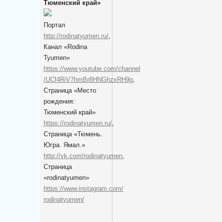
Тюменский край»
Портал
http://rodinatyumen.ru/
,
Канал «Rodina
Tyumen»
https://www.youtube.com/channel
/UCf4RiV7hmBr8HNGhzxRH9g
,
Cтраница «Место
рождения:
Тюменский край»
https://rodinatyumen.ru/
,
Cтраница «Тюмень.
Югра. Ямал.»
http://vk.com/rodinatyumen
,
Cтраница
«rodinatyumen»
https://www.instagram.com/
rodinatyumen/