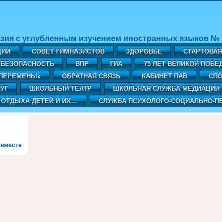
зия с углубленным изучением иностранных языков № 2
ЦИИ
СОВЕТ ГИМНАЗИСТОВ
ЗДОРОВЬЕ
СТАРТОВА
БЕЗОПАСНОСТЬ
ВПР
ГИА
75 ЛЕТ ВЕЛИКОЙ ПОБЕ
«ПЕРЕМЕНЫ»
ОБРАТНАЯ СВЯЗЬ
КАБИНЕТ ПАВ
CПО
УГ
ШКОЛЬНЫЙ ТЕАТР
ШКОЛЬНАЯ СЛУЖБА МЕДИАЦИИ
 ОТДЫХА ДЕТЕЙ И ИХ…
СЛУЖБА ПСИХОЛОГО-СОЦИАЛЬНО-П
 вместе