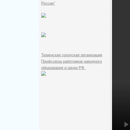
России”
Тюменская городская организация
Профсоюза работников народного
образования и науки РФ.