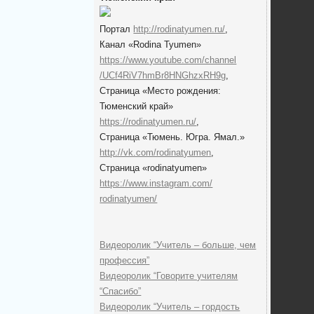
Портал
http://rodinatyumen.ru/
,
Канал «Rodina Tyumen»
https://www.youtube.com/channel
/UCf4RiV7hmBr8HNGhzxRH9g
,
Cтраница «Место рождения:
Тюменский край»
https://rodinatyumen.ru/
,
Cтраница «Тюмень. Югра. Ямал.»
http://vk.com/rodinatyumen
,
Cтраница «rodinatyumen»
https://www.instagram.com/
rodinatyumen/
Видеоролик “Учитель – больше, чем
профессия”
Видеоролик “Говорите учителям
“Спасибо”
Видеоролик “Учитель – гордость