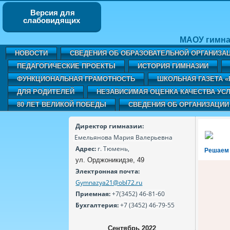
Версия для
слабовидящих
МАОУ гимна
НОВОСТИ
СВЕДЕНИЯ ОБ ОБРАЗОВАТЕЛЬНОЙ ОРГАНИЗА
ПЕДАГОГИЧЕСКИЕ ПРОЕКТЫ
ИСТОРИЯ ГИМНАЗИИ
ФУНКЦИОНАЛЬНАЯ ГРАМОТНОСТЬ
ШКОЛЬНАЯ ГАЗЕТА 
ДЛЯ РОДИТЕЛЕЙ
НЕЗАВИСИМАЯ ОЦЕНКА КАЧЕСТВА УСЛ
80 ЛЕТ ВЕЛИКОЙ ПОБЕДЫ
СВЕДЕНИЯ ОБ ОРГАНИЗАЦИИ
Директор гимназии:
Емельянова Мария Валерьевна
Адрес:
г. Тюмень,
Решаем
ул. Орджоникидзе, 49
Электронная почта:
Gymnazya21@obl72.ru
Приемная:
+7(3452) 46-81-60
Бухгалтерия:
+7 (3452) 46-79-55
Сентябрь 2022