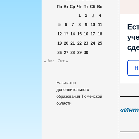
Пн
Вт
Ср
Чт
Пт
Сб
Вс
1
2
3
4
5
6
7
8
9
10
11
Ес
12
13
14
15
16
17
18
уч
19
20
21
22
23
24
25
сд
26
27
28
29
30
« Авг
Окт »
Н
Навигатор
дополнительного
образования Тюменской
области
«Инт