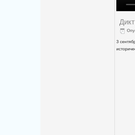
Дик
Опу
3 сентяб
историче