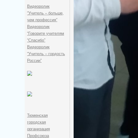
Видеоролик
“Учитель – больше,
чем профессия”
Видеоролик
“Говорите учителям
“Спасибо”
Видеоролик
“Учитель – гордость
России”
Тюменская
городская
организация
Профсоюза