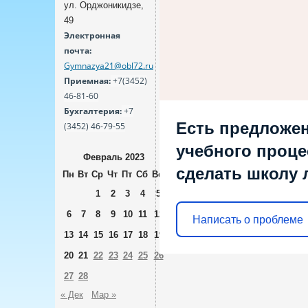
ул. Орджоникидзе,
49
Электронная
почта:
Gymnazya21@obl72.ru
Приемная:
+7(3452)
46-81-60
Бухгалтерия:
+7
Есть предложен
(3452) 46-79-55
учебного процес
Февраль 2023
сделать школу 
Пн
Вт
Ср
Чт
Пт
Сб
Вс
1
2
3
4
5
6
7
8
9
10
11
12
Написать о проблеме
13
14
15
16
17
18
19
20
21
22
23
24
25
26
27
28
« Дек
Мар »