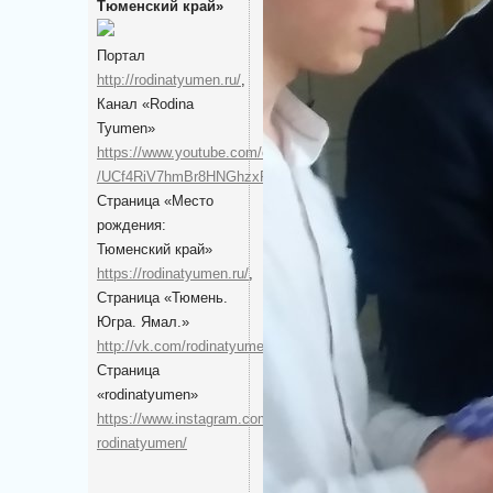
Тюменский край»
Портал
http://rodinatyumen.ru/
,
Канал «Rodina
Tyumen»
https://www.youtube.com/channel
/UCf4RiV7hmBr8HNGhzxRH9g
,
Cтраница «Место
рождения:
Тюменский край»
https://rodinatyumen.ru/
,
Cтраница «Тюмень.
Югра. Ямал.»
http://vk.com/rodinatyumen
,
Cтраница
«rodinatyumen»
https://www.instagram.com/
rodinatyumen/