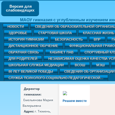
Версия для
слабовидящих
МАОУ гимназия с углубленным изучением ин
НОВОСТИ
СВЕДЕНИЯ ОБ ОБРАЗОВАТЕЛЬНОЙ ОРГАНИЗА
ЗДОРОВЬЕ
СТАРТОВАЯ ШКОЛА
КЛАССНАЯ ЖИЗНЬ 
ИСТОРИЯ ГИМНАЗИИ
БЕЗОПАСНОСТЬ
ВПР
Г
ДИСТАНЦИОННОЕ ОБУЧЕНИЕ
ФУНКЦИОНАЛЬНАЯ ГРАМО
ОБРАТНАЯ СВЯЗЬ
КАБИНЕТ ПАВ
CПОРТИВНЫЙ КЛ
ДЛЯ РОДИТЕЛЕЙ
НЕЗАВИСИМАЯ ОЦЕНКА КАЧЕСТВА УСЛ
ШКОЛЬНАЯ СЛУЖБА МЕДИАЦИИ
ВСОШ
МЭШ
80 ЛЕТ ВЕЛИКОЙ ПОБЕДЫ
СВЕДЕНИЯ ОБ ОРГАНИЗАЦИИ
СЛУЖБА ПСИХОЛОГО-СОЦИАЛЬНО-ПЕДАГОГИЧЕСКОЙ…
Директор
гимназии:
Емельянова Мария
Решаем вместе
Валерьевна
Адрес:
г. Тюмень,