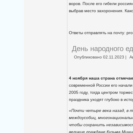
воров. После его гибели россия
выбрав место захоронения. Как
Ответы отправлять на почту: pro
День народного е
Опубликовано
02.11.2023
|
А
4 ноября наша страна отмечае
современной России его начали
2005 году, тогда центром торже
праздника уходят глубоко в ист
«Почти четыре века назад, в 
междоусобиц, многонациональ
чтобы сохранить независимост
великие граждане Кузьма Мин