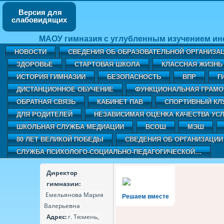
Версия для
слабовидящих
МАОУ гимназия с углубленным изучением ин
НОВОСТИ
СВЕДЕНИЯ ОБ ОБРАЗОВАТЕЛЬНОЙ ОРГАНИЗА
ЗДОРОВЬЕ
СТАРТОВАЯ ШКОЛА
КЛАССНАЯ ЖИЗНЬ 
ИСТОРИЯ ГИМНАЗИИ
БЕЗОПАСНОСТЬ
ВПР
Г
ДИСТАНЦИОННОЕ ОБУЧЕНИЕ
ФУНКЦИОНАЛЬНАЯ ГРАМО
ОБРАТНАЯ СВЯЗЬ
КАБИНЕТ ПАВ
CПОРТИВНЫЙ КЛ
ДЛЯ РОДИТЕЛЕЙ
НЕЗАВИСИМАЯ ОЦЕНКА КАЧЕСТВА УСЛ
ШКОЛЬНАЯ СЛУЖБА МЕДИАЦИИ
ВСОШ
МЭШ
80 ЛЕТ ВЕЛИКОЙ ПОБЕДЫ
СВЕДЕНИЯ ОБ ОРГАНИЗАЦИИ
СЛУЖБА ПСИХОЛОГО-СОЦИАЛЬНО-ПЕДАГОГИЧЕСКОЙ…
Директор
гимназии:
Емельянова Мария
Решаем вместе
Валерьевна
Адрес:
г. Тюмень,