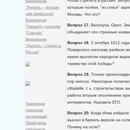
чтобы стрелять в русских. Вопр
Видеоролик
которым поляки, “из спеси” зар
“Учитель – больше,
чем профессия”
Москвы. Что это?
Видеоролик
Вопрос 17.
Веселуха, Орел, Зи
“Говорите учителям
объединяет эти странные назва
“Спасибо”
Видеоролик
Вопрос 18
. 2 октября 1612 год
“Учитель – гордость
Пожарского наголову разбило во
России”
каком крылатом народном выраж
торжество этой победы?
Вопрос 19.
Точное происхожде
пор неясно. Некоторые полагают
cittadelle, т. к. строительством
района вторым ополчением прив
интервентов. Назовите ЕГО.
Тюменская
городская
Вопрос 20.
Когда Иова избрали
организация
въехал в Кремль верхом на осле
Профсоюза
Почему на осле?
работников