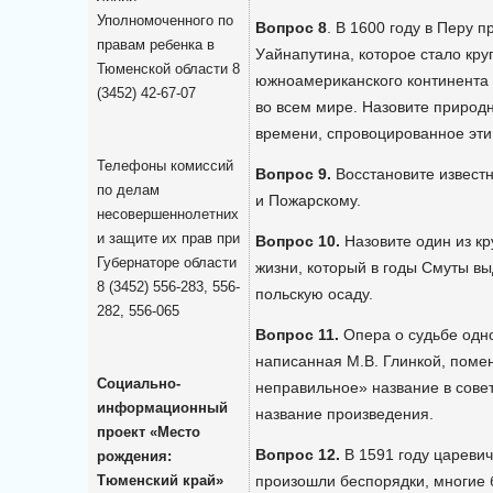
Уполномоченного по
Вопрос 8
. В 1600 году в Перу 
правам ребенка в
Уайнапутина, которое стало кр
Тюменской области 8
южноамериканского континента 
(3452) 42-67-07
во всем мире. Назовите природ
времени, спровоцированное эти
Телефоны комиссий
Вопрос 9.
Восстановите извест
по делам
и Пожарскому.
несовершеннолетних
и защите их прав при
Вопрос 10.
Назовите один из кр
Губернаторе области
жизни, который в годы Смуты в
8 (3452) 556-283, 556-
польскую осаду.
282, 556-065
Вопрос 11.
Опера о судьбе одно
написанная М.В. Глинкой, поме
Социально-
неправильное» название в сове
информационный
название произведения.
проект «Место
Вопрос 12.
В 1591 году царевич
рождения:
Тюменский край»
произошли беспорядки, многие 