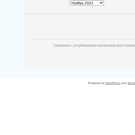
Архив
новостей
Гимназия с углубленным изучением иностран
Powered by
WordPress
and
Word