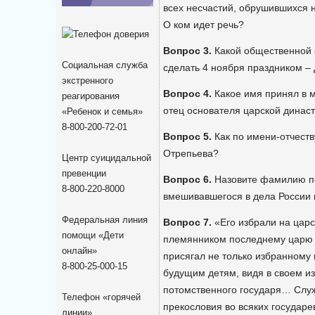
всех несчастий, обрушившихся 
О ком идет речь?
Вопрос 3.
Какой общественной 
Социальная служба
сделать 4 ноября праздником –
экстренного
Вопрос 4.
Какое имя принял в 
реагирования
отец основателя царской динас
«Ребенок и семья»
8-800-200-72-01
Вопрос 5.
Как по имени-отчеств
Отрепьева?
Центр суицидальной
превенции
Вопрос 6.
Назовите фамилию по
8-800-220-8000
вмешивавшегося в дела России 
Федеральная линия
Вопрос 7.
«Его избрали на царс
помощи «Дети
племянником последнему царю
онлайн»
присягал не только избранному 
8-800-25-000-15
будущим детям, видя в своем из
потомственного государя… Служ
Телефон «горячей
прекословия во всяких государе
линии»