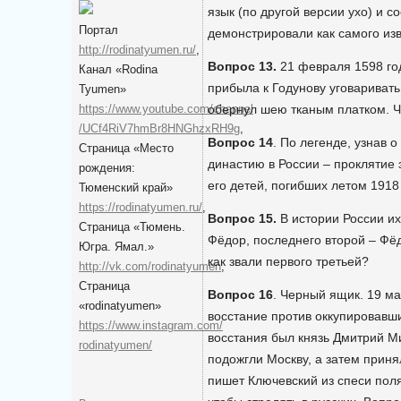
язык (по другой версии ухо) и с
Портал
демонстрировали как самого изв
http://rodinatyumen.ru/
,
Вопрос 13.
21 февраля 1598 го
Канал «Rodina
прибыла к Годунову уговаривать 
Tyumen»
https://www.youtube.com/channel
обернул шею тканым платком. Чт
/UCf4RiV7hmBr8HNGhzxRH9g
,
Вопрос 14
. По легенде, узнав 
Cтраница «Место
династию в России – проклятие 
рождения:
его детей, погибших летом 1918
Тюменский край»
https://rodinatyumen.ru/
,
Вопрос 15.
В истории России их
Cтраница «Тюмень.
Фёдор, последнего второй – Фёд
Югра. Ямал.»
как звали первого третьей?
http://vk.com/rodinatyumen
,
Cтраница
Вопрос 16
. Черный ящик. 19 ма
«rodinatyumen»
восстание против оккупировавш
https://www.instagram.com/
восстания был князь Дмитрий М
rodinatyumen/
подожгли Москву, а затем приня
пишет Ключевский из спеси пол