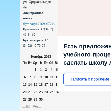
ул. Орджоникидзе,
49
Электронная
почта:
Gymnazya21@obl72.ru
Приемная:
+7(3452)
46-81-60
Бухгалтерия:
+7
Есть предложен
(3452) 46-79-55
учебного процес
Ноябрь 2023
сделать школу 
Пн
Вт
Ср
Чт
Пт
Сб
Вс
1
2
3
4
5
6
7
8
9
10
11
12
Написать о проблеме
13
14
15
16
17
18
19
20
21
22
23
24
25
26
27
28
29
30
« Окт
Дек »