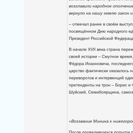
возглавили народное ополчени
вернуло на нашу землю закон и
– отмечал ранее в своём высту
посвящённом Дню народного ед
Президент Российской Федерац
В начале XVII века страна пер
своей истории – Смутное время,
Фёдора Иоанновича, последнего
царство фактически оказалось на
переворотов и интервенций оди
претенденты на трон – Борис и
Шуйский, Семибоярщина, самоз
«Воззвание Минина к нижегородц
После провалившихся попыток п