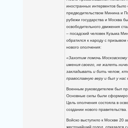
иностранных интервентов было
предводительством Минина и По
рубежи государства и Москва б
освободительного движения ста
– посадский человек Кузьма Ми
обратился к народу с призывом
нового ополчения:
«Захотим помочь Московскому 
имения своего, не жалеть ниче
закладывать и бить челом, кт
православную веру и был у нас
Военным руководителем был пр
Основные силы были сформиров
Цель ополчения состояла в осв
создании нового правительства.
Войско выступило к Москве 20 а
жесточайший голод, отказался с