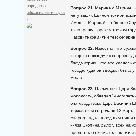
народного
Вопрос 21.
Марина о Марине: «
образования и науки
нету ваших Единой волной вски
РФ.
Имен! …Марина!.. Тебя пою Злу
твою грешу Царским грехом гор
Назовите фамилии тезок-Марин
Вопрос 22
. Известно, что русск
которые повсюду их сопровожда
Лжедмитрию I кое-что удалось о
городе, куда он заходил без слу
места.
Вопрос 23.
Племянник Царя Вас
молодость, обладал “многолет
благородством. Царь Василий Ш
торжеством встречали 12 марта 
«народ падал перед ним ниц и 
князя Скопина было у всех на у
предстояло окончательно очисти