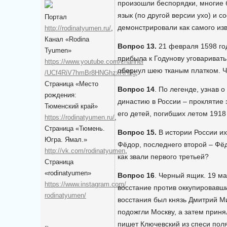
произошли беспорядки, многие 
язык (по другой версии ухо) и с
Портал
демонстрировали как самого изв
http://rodinatyumen.ru/
,
Канал «Rodina
Вопрос 13.
21 февраля 1598 го
Tyumen»
прибыла к Годунову уговаривать 
https://www.youtube.com/channel
обернул шею тканым платком. Чт
/UCf4RiV7hmBr8HNGhzxRH9g
,
Cтраница «Место
Вопрос 14
. По легенде, узнав 
рождения:
династию в России – проклятие 
Тюменский край»
его детей, погибших летом 1918
https://rodinatyumen.ru/
,
Cтраница «Тюмень.
Вопрос 15.
В истории России их
Югра. Ямал.»
Фёдор, последнего второй – Фёд
http://vk.com/rodinatyumen
,
как звали первого третьей?
Cтраница
«rodinatyumen»
Вопрос 16
. Черный ящик. 19 ма
https://www.instagram.com/
восстание против оккупировавш
rodinatyumen/
восстания был князь Дмитрий М
подожгли Москву, а затем приня
пишет Ключевский из спеси пол