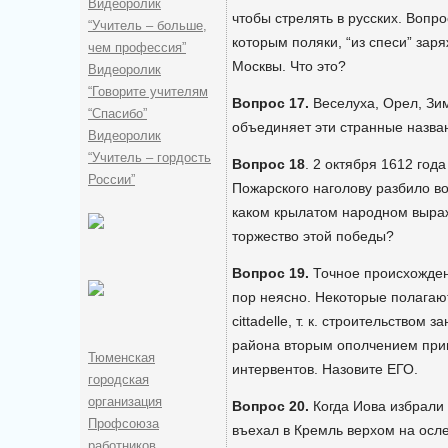
Видеоролик
чтобы стрелять в русских. Вопр
“Учитель – больше,
которым поляки, “из спеси” зар
чем профессия”
Москвы. Что это?
Видеоролик
“Говорите учителям
Вопрос 17.
Веселуха, Орел, Зи
“Спасибо”
объединяет эти странные назва
Видеоролик
“Учитель – гордость
Вопрос 18
. 2 октября 1612 год
России”
Пожарского наголову разбило во
каком крылатом народном выраж
торжество этой победы?
Вопрос 19.
Точное происхожде
пор неясно. Некоторые полагают
cittadelle, т. к. строительством
района вторым ополчением прив
Тюменская
интервентов. Назовите ЕГО.
городская
организация
Вопрос 20.
Когда Иова избрали
Профсоюза
въехал в Кремль верхом на осле
работников