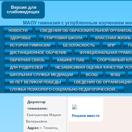
Версия для
слабовидящих
МАОУ гимназия с углубленным изучением ин
НОВОСТИ
СВЕДЕНИЯ ОБ ОБРАЗОВАТЕЛЬНОЙ ОРГАНИЗА
ЗДОРОВЬЕ
СТАРТОВАЯ ШКОЛА
КЛАССНАЯ ЖИЗНЬ 
ИСТОРИЯ ГИМНАЗИИ
БЕЗОПАСНОСТЬ
ВПР
Г
ДИСТАНЦИОННОЕ ОБУЧЕНИЕ
ФУНКЦИОНАЛЬНАЯ ГРАМО
ОБРАТНАЯ СВЯЗЬ
КАБИНЕТ ПАВ
CПОРТИВНЫЙ КЛ
ДЛЯ РОДИТЕЛЕЙ
НЕЗАВИСИМАЯ ОЦЕНКА КАЧЕСТВА УСЛ
ШКОЛЬНАЯ СЛУЖБА МЕДИАЦИИ
ВСОШ
МЭШ
80 ЛЕТ ВЕЛИКОЙ ПОБЕДЫ
СВЕДЕНИЯ ОБ ОРГАНИЗАЦИИ
СЛУЖБА ПСИХОЛОГО-СОЦИАЛЬНО-ПЕДАГОГИЧЕСКОЙ…
Директор
гимназии:
Емельянова Мария
Решаем вместе
Валерьевна
Адрес:
г. Тюмень,