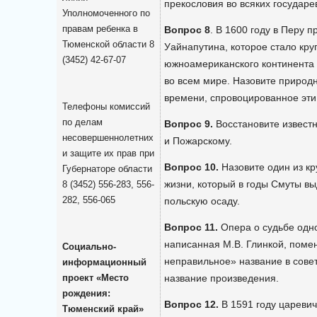
прекословия во всяких государе
Уполномоченного по
правам ребенка в
Вопрос 8
. В 1600 году в Перу 
Тюменской области 8
Уайнапутина, которое стало кр
(3452) 42-67-07
южноамериканского континента 
во всем мире. Назовите природ
времени, спровоцированное эти
Телефоны комиссий
по делам
Вопрос 9.
Восстановите извест
несовершеннолетних
и Пожарскому.
и защите их прав при
Вопрос 10.
Назовите один из кр
Губернаторе области
жизни, который в годы Смуты в
8 (3452) 556-283, 556-
282, 556-065
польскую осаду.
Вопрос 11.
Опера о судьбе одно
написанная М.В. Глинкой, поме
Социально-
неправильное» название в сове
информационный
проект «Место
название произведения.
рождения:
Вопрос 12.
В 1591 году царевич
Тюменский край»