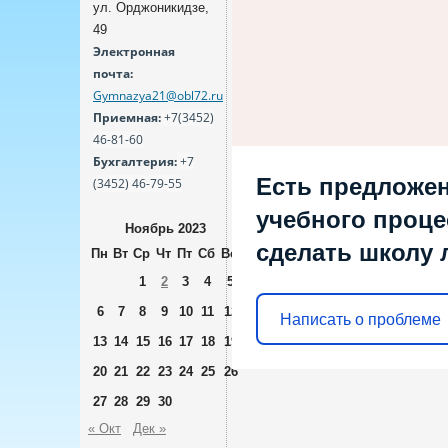
ул. Орджоникидзе,
49
Электронная
почта:
Gymnazya21@obl72.ru
Приемная:
+7(3452)
46-81-60
Бухгалтерия:
+7
Есть предложен
(3452) 46-79-55
учебного процес
Ноябрь 2023
сделать школу 
Пн
Вт
Ср
Чт
Пт
Сб
Вс
1
2
3
4
5
6
7
8
9
10
11
12
Написать о проблеме
13
14
15
16
17
18
19
20
21
22
23
24
25
26
27
28
29
30
« Окт
Дек »