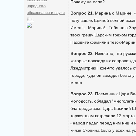
Почему на осле?
народного
образования и науки
Вопрос 21.
Марина о Марине: «
РФ.
нету ваших Единой волной вски
Имен! …Марина!.. Тебя пою Злу
твою грешу Царским грехом гор
Назовите фамилии тезок-Марин
Вопрос 22
. Известно, что русск
которые повсюду их сопровожда
Лжедмитрию I кое-что удалось о
городе, куда он заходил без слу
места.
Вопрос 23.
Племянник Царя Вас
молодость, обладал “многолет
благородством. Царь Василий Ш
торжеством встречали 12 марта 
«народ падал перед ним ниц и 
князя Скопина было у всех на у