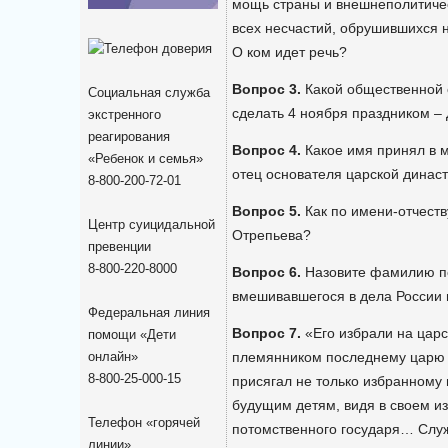
мощь страны и внешнеполитиче
всех несчастий, обрушившихся 
О ком идет речь?
Вопрос 3.
Какой общественной 
Социальная служба
сделать 4 ноября праздником –
экстренного
реагирования
Вопрос 4.
Какое имя принял в 
«Ребенок и семья»
отец основателя царской динас
8-800-200-72-01
Вопрос 5.
Как по имени-отчеств
Центр суицидальной
Отрепьева?
превенции
8-800-220-8000
Вопрос 6.
Назовите фамилию по
вмешивавшегося в дела России 
Федеральная линия
Вопрос 7.
«Его избрали на царс
помощи «Дети
онлайн»
племянником последнему царю
8-800-25-000-15
присягал не только избранному 
будущим детям, видя в своем из
Телефон «горячей
потомственного государя… Служ
линии»