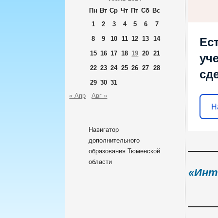
Пн
Вт
Ср
Чт
Пт
Сб
Вс
1
2
3
4
5
6
7
8
9
10
11
12
13
14
Ес
15
16
17
18
19
20
21
уч
22
23
24
25
26
27
28
сд
29
30
31
« Апр
Авг »
Н
Навигатор
дополнительного
образования Тюменской
области
«Инт