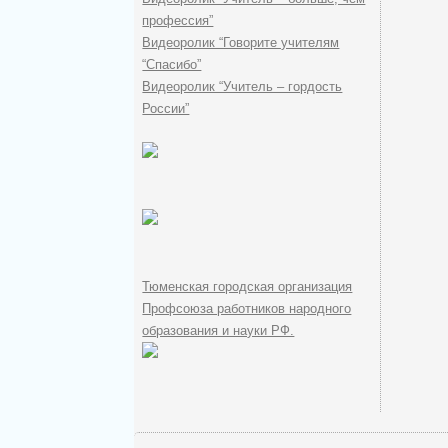
профессия”
Видеоролик “Говорите учителям
“Спасибо”
Видеоролик “Учитель – гордость
России”
Тюменская городская организация
Профсоюза работников народного
образования и науки РФ.