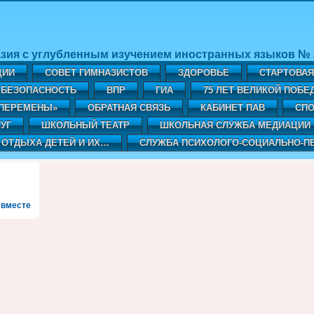
зия с углубленным изучением иностранных языков № 2
ЦИИ
СОВЕТ ГИМНАЗИСТОВ
ЗДОРОВЬЕ
СТАРТОВА
БЕЗОПАСНОСТЬ
ВПР
ГИА
75 ЛЕТ ВЕЛИКОЙ ПОБЕ
«ПЕРЕМЕНЫ»
ОБРАТНАЯ СВЯЗЬ
КАБИНЕТ ПАВ
CПО
УГ
ШКОЛЬНЫЙ ТЕАТР
ШКОЛЬНАЯ СЛУЖБА МЕДИАЦИИ
 ОТДЫХА ДЕТЕЙ И ИХ…
СЛУЖБА ПСИХОЛОГО-СОЦИАЛЬНО-П
 вместе