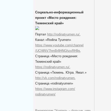
Социально-информационный
проект «Место рождения:
Тюменский край»
Портал
http://rodinatyumen.ru/
,
Канал «Rodina Tyumen»
https://www.youtube.com/channel
/UCf4RiV7hmBr8HNGhzxRH9g
,
Cтраница «Место рождения:
Тюменский край»
https://rodinatyumen.ru/
,
Cтраница «Тюмень. Югра. Ямал.»
http://vk.com/rodinatyumen
,
Cтраница «rodinatyumen»
https://www.instagram.com/
rodinatyumen/
Видеоролик “Учитель – больше, чем