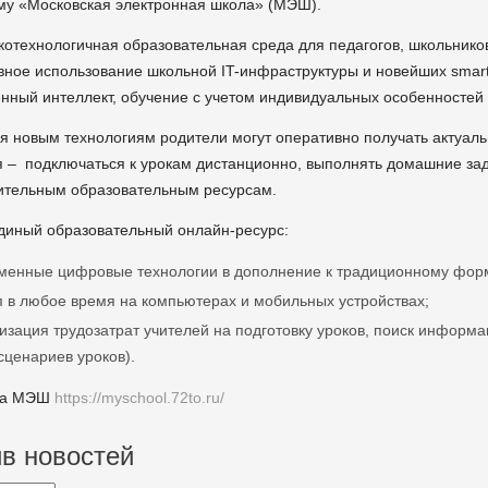
у «Московская электронная школа» (МЭШ).
котехнологичная образовательная среда для педагогов, школьнико
ное использование школьной IT-инфраструктуры и новейших smart
енный интеллект, обучение с учетом индивидуальных особенностей 
я новым технологиям родители могут оперативно получать актуал
 – подключаться к урокам дистанционно, выполнять домашние зад
ительным образовательным ресурсам.
иный образовательный онлайн-ресурс:
менные цифровые технологии в дополнение к традиционному форм
п в любое время на компьютерах и мобильных устройствах;
изация трудозатрат учителей на подготовку уроков, поиск информа
 сценариев уроков).
на МЭШ
https://myschool.72to.ru/
в новостей