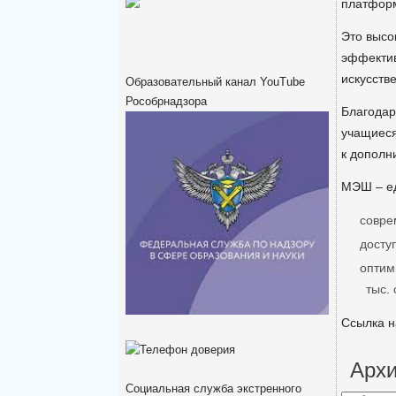
платформ
Это высо
эффектив
искусств
Образовательный канал YouTube
Рособрнадзора
Благодар
учащиеся
к дополн
МЭШ – ед
совре
досту
оптим
тыс.
Ссылка 
Архи
Социальная служба экстренного