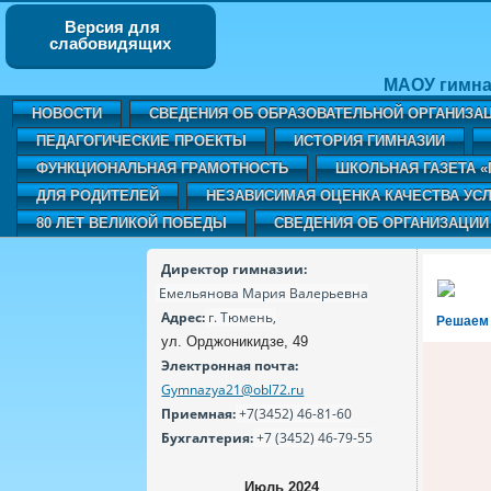
Версия для
слабовидящих
МАОУ гимна
НОВОСТИ
СВЕДЕНИЯ ОБ ОБРАЗОВАТЕЛЬНОЙ ОРГАНИЗА
ПЕДАГОГИЧЕСКИЕ ПРОЕКТЫ
ИСТОРИЯ ГИМНАЗИИ
ФУНКЦИОНАЛЬНАЯ ГРАМОТНОСТЬ
ШКОЛЬНАЯ ГАЗЕТА 
ДЛЯ РОДИТЕЛЕЙ
НЕЗАВИСИМАЯ ОЦЕНКА КАЧЕСТВА УСЛ
80 ЛЕТ ВЕЛИКОЙ ПОБЕДЫ
СВЕДЕНИЯ ОБ ОРГАНИЗАЦИИ
Директор гимназии:
Емельянова Мария Валерьевна
Адрес:
г. Тюмень,
Решаем
ул. Орджоникидзе, 49
Электронная почта:
Gymnazya21@obl72.ru
Приемная:
+7(3452) 46-81-60
Бухгалтерия:
+7 (3452) 46-79-55
Июль 2024