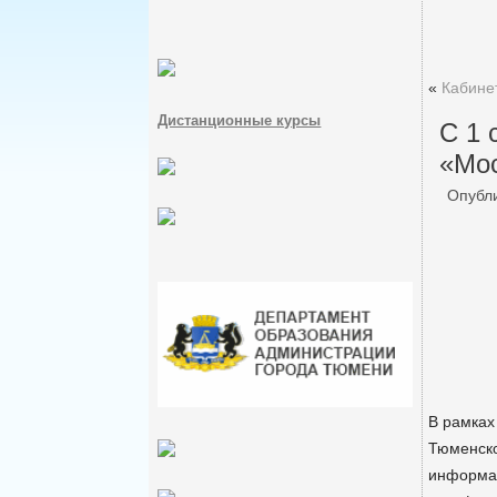
«
Кабине
Дистанционные курсы
С 1 
«Мос
Опубл
В рамках
Тюменско
информац