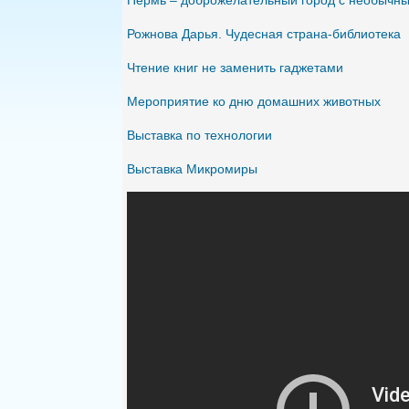
Пермь – доброжелательный город с необычн
Рожнова Дарья. Чудесная страна-библиотека
Чтение книг не заменить гаджетами
Мероприятие ко дню домашних животных
Выставка по технологии
Выставка Микромиры