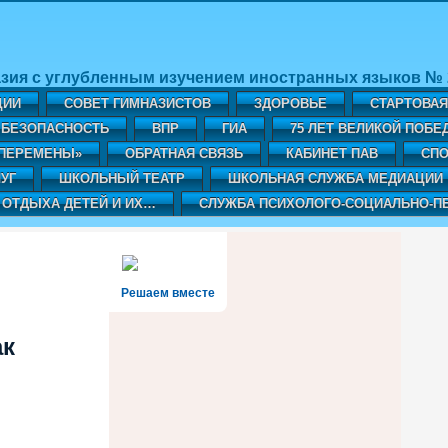
зия с углубленным изучением иностранных языков № 2
ЦИИ
СОВЕТ ГИМНАЗИСТОВ
ЗДОРОВЬЕ
СТАРТОВА
БЕЗОПАСНОСТЬ
ВПР
ГИА
75 ЛЕТ ВЕЛИКОЙ ПОБЕ
«ПЕРЕМЕНЫ»
ОБРАТНАЯ СВЯЗЬ
КАБИНЕТ ПАВ
CПО
УГ
ШКОЛЬНЫЙ ТЕАТР
ШКОЛЬНАЯ СЛУЖБА МЕДИАЦИИ
 ОТДЫХА ДЕТЕЙ И ИХ…
СЛУЖБА ПСИХОЛОГО-СОЦИАЛЬНО-П
Решаем вместе
ак