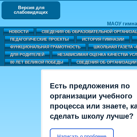
Версия для
слабовидящих
МАОУ гимна
НОВОСТИ
СВЕДЕНИЯ ОБ ОБРАЗОВАТЕЛЬНОЙ ОРГАНИЗА
ПЕДАГОГИЧЕСКИЕ ПРОЕКТЫ
ИСТОРИЯ ГИМНАЗИИ
ФУНКЦИОНАЛЬНАЯ ГРАМОТНОСТЬ
ШКОЛЬНАЯ ГАЗЕТА 
ДЛЯ РОДИТЕЛЕЙ
НЕЗАВИСИМАЯ ОЦЕНКА КАЧЕСТВА УСЛ
80 ЛЕТ ВЕЛИКОЙ ПОБЕДЫ
СВЕДЕНИЯ ОБ ОРГАНИЗАЦИИ
Есть предложения по
организации учебного
процесса или знаете, к
сделать школу лучше?
Написать о проблеме