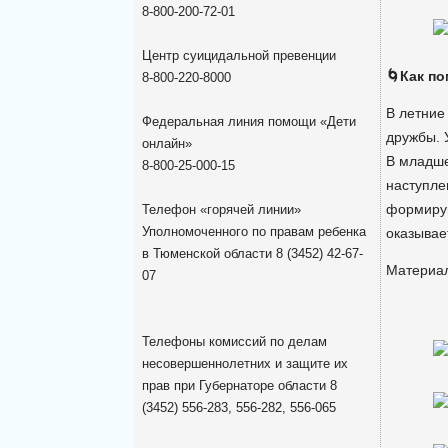
8-800-200-72-01
Центр суицидальной превенции
🌀Как п
8-800-220-8000
В летние
Федеральная линия помощи «Дети
дружбы. 
онлайн»
В младшем
8-800-25-000-15
наступле
формирую
Телефон «горячей линии»
Уполномоченного по правам ребенка
оказывает
в Тюменской области 8 (3452) 42-67-
Материал
07
Телефоны комиссий по делам
несовершеннолетних и защите их
прав при Губернаторе области 8
(3452) 556-283, 556-282, 556-065