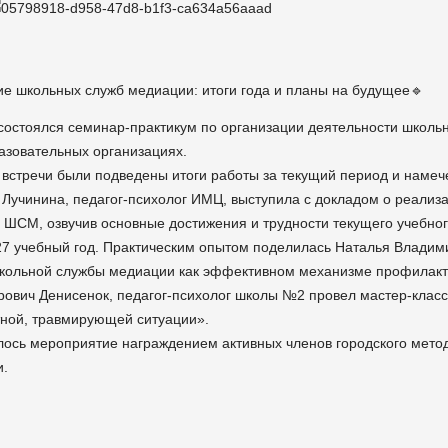
ие школьных служб медиации: итоги года и планы на будущее🔹
состоялся семинар-практикум по организации деятельности школ
зовательных организациях.
 встречи были подведены итоги работы за текущий период и наме
Лучинина, педагог-психолог ИМЦ, выступила с докладом о реализ
 ШСМ, озвучив основные достижения и трудности текущего учебног
7 учебный год. Практическим опытом поделилась Наталья Владими
кольной службы медиации как эффективном механизме профилакти
ович Денисенок, педагог-психолог школы №2 провел мастер-класс
ной, травмирующей ситуации».
ось мероприятие награждением активных членов городского мето
и.