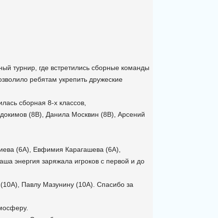
ный турнир, где встретились сборные команды
озволило ребятам укрепить дружеские
илась сборная 8-х классов,
докимов (8В), Данила Москвин (8В), Арсений
иева (6А), Евфимия Карагашева (6А),
ваша энергия заряжала игроков с первой и до
(10А), Павлу Мазунину (10А). Спасибо за
мосферу.