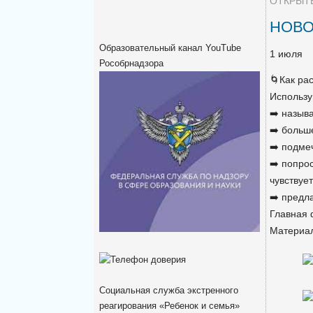
ОТКРЫТ
НОВО
Образовательный канал YouTube
1 июля
Рособрнадзора
🌀Как ра
Использу
➡️ назыв
➡️ больш
➡️ подме
➡️ попро
чувствуе
➡️ предл
Главная 
Материал
Социальная служба экстренного
реагирования «Ребенок и семья»