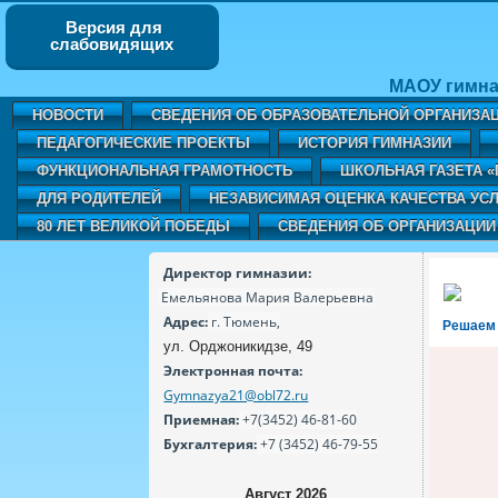
Версия для
слабовидящих
МАОУ гимна
НОВОСТИ
СВЕДЕНИЯ ОБ ОБРАЗОВАТЕЛЬНОЙ ОРГАНИЗА
ПЕДАГОГИЧЕСКИЕ ПРОЕКТЫ
ИСТОРИЯ ГИМНАЗИИ
ФУНКЦИОНАЛЬНАЯ ГРАМОТНОСТЬ
ШКОЛЬНАЯ ГАЗЕТА 
ДЛЯ РОДИТЕЛЕЙ
НЕЗАВИСИМАЯ ОЦЕНКА КАЧЕСТВА УСЛ
80 ЛЕТ ВЕЛИКОЙ ПОБЕДЫ
СВЕДЕНИЯ ОБ ОРГАНИЗАЦИИ
Директор гимназии:
Емельянова Мария Валерьевна
Адрес:
г. Тюмень,
Решаем
ул. Орджоникидзе, 49
Электронная почта:
Gymnazya21@obl72.ru
Приемная:
+7(3452) 46-81-60
Бухгалтерия:
+7 (3452) 46-79-55
Август 2026