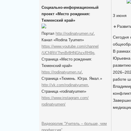
Социально-информационный
проект «Место рождения:
3 июня
Тюменский край»
🔹Развит
Портал
http://rodinatyumen.ru/
,
Сегодня 
Канал «Rodina Tyumen»
общеобра
https://www.youtube.com/channel
В рамках
/UCf4RiV7hmBr8HNGhzxRH9g
,
Юрьевна 
Cтраница «Место рождения:
развитию
Тюменский край»
https://rodinatyumen.ru/
,
2026–202
Cтраница «Тюмень. Югра. Ямал.»
работе ш
http://vk.com/rodinatyumen
,
Владимир
Cтраница «rodinatyumen»
конфликт
https://www.instagram.com/
Завершил
rodinatyumen/
медиаци
Видеоролик “Учитель – больше, чем
профессия”