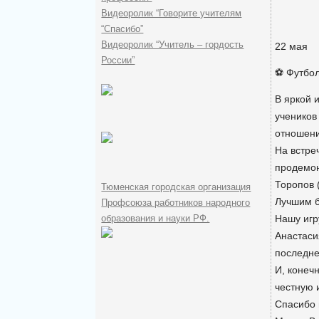
Видеоролик “Говорите учителям
“Спасибо”
Видеоролик “Учитель – гордость
22 мая
России”
⚽ Футбол
В яркой 
учеников
отношен
На встре
продемон
Торопов 
Тюменская городская организация
Лучшим б
Профсоюза работников народного
образования и науки РФ.
Нашу игр
Анастаси
последне
И, конеч
честную 
Спасибо 