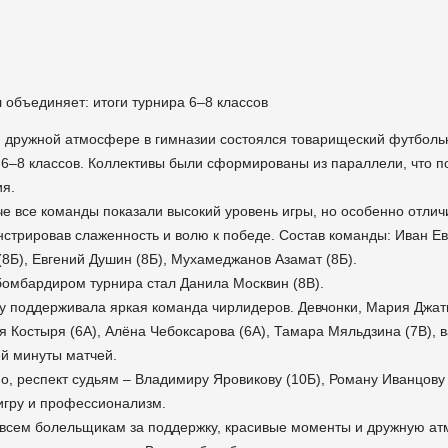
 объединяет: итоги турнира 6–8 классов
и дружной атмосфере в гимназии состоялся товарищеский футболь
 6–8 классов. Коллективы были сформированы из параллели, что п
ия.
че все команды показали высокий уровень игры, но особенно отлич
стрировав слаженность и волю к победе. Состав команды: Иван Ев
(8Б), Евгений Душин (8Б), Мухамеджанов Азамат (8Б).
омбардиром турнира стал Данила Москвин (8В).
у поддерживала яркая команда чирлидеров. Девчонки, Мария Джат
я Костыря (6А), Алёна Чебоксарова (6А), Тамара Мяльдзина (7В), 
й минуты матчей.
но, респект судьям – Владимиру Яровикову (10Б), Роману Иванцову 
игру и профессионализм.
всем болельщикам за поддержку, красивые моменты и дружную ат