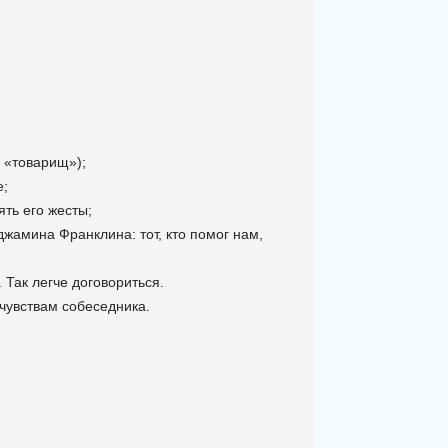
, «товарищ»);
е;
ять его жесты;
жамина Франклина: тот, кто помог нам,
 Так легче договориться.
 чувствам собеседника.