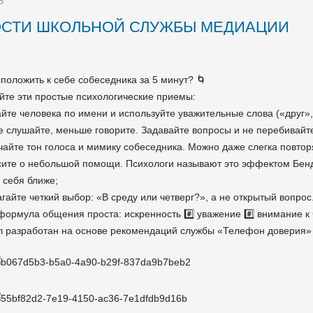
Ь
СТИ ШКОЛЬНОЙ СЛУЖБЫ МЕДИАЦИИ
сположить к себе собеседника за 5 минут? 🌀
йте эти простые психологические приемы:
айте человека по имени и используйте уважительные слова («друг»
е слушайте, меньше говорите. Задавайте вопросы и не перебивайт
чайте тон голоса и мимику собеседника. Можно даже слегка повтор
сите о небольшой помощи. Психологи называют это эффектом Бенд
т себя ближе;
агайте четкий выбор: «В среду или четверг?», а не открытый вопрос.
формула общения проста: искренность #️⃣ уважение #️⃣ внимание к
 разработан на основе рекомендаций службы «Телефон доверия»