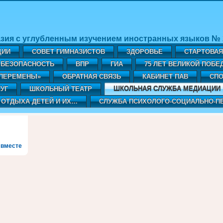
зия с углубленным изучением иностранных языков № 2
ЦИИ
СОВЕТ ГИМНАЗИСТОВ
ЗДОРОВЬЕ
СТАРТОВА
БЕЗОПАСНОСТЬ
ВПР
ГИА
75 ЛЕТ ВЕЛИКОЙ ПОБЕ
«ПЕРЕМЕНЫ»
ОБРАТНАЯ СВЯЗЬ
КАБИНЕТ ПАВ
CПО
УГ
ШКОЛЬНЫЙ ТЕАТР
ШКОЛЬНАЯ СЛУЖБА МЕДИАЦИИ
 ОТДЫХА ДЕТЕЙ И ИХ…
СЛУЖБА ПСИХОЛОГО-СОЦИАЛЬНО-П
 вместе