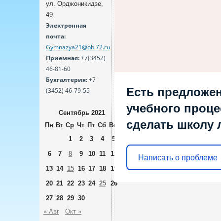
ул. Орджоникидзе,
49
Электронная
почта:
Gymnazya21@obl72.ru
Приемная:
+7(3452)
46-81-60
Бухгалтерия:
+7
Есть предложен
(3452) 46-79-55
учебного процес
Сентябрь 2021
сделать школу 
Пн
Вт
Ср
Чт
Пт
Сб
Вс
1
2
3
4
5
6
7
8
9
10
11
12
Написать о проблеме
13
14
15
16
17
18
19
20
21
22
23
24
25
26
27
28
29
30
« Авг
Окт »