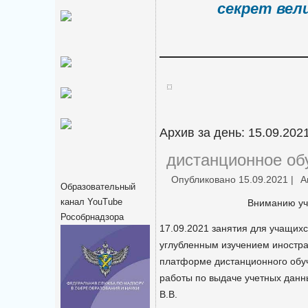
секрет вел
Архив за день:
15.09.202
дистанционное об
Опубликовано
15.09.2021
|
А
Образовательный
канал YouTube
Вниманию уч
Рособрнадзора
17.09.2021 занятия для учащих
углубленным изучением иностр
платформе дистанционного обу
работы по выдаче учетных дан
В.В.