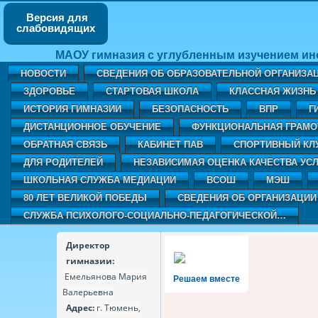
Версия для
слабовидящих
МАОУ гимназия с углубленным изучением ин
НОВОСТИ
СВЕДЕНИЯ ОБ ОБРАЗОВАТЕЛЬНОЙ ОРГАНИЗА
ЗДОРОВЬЕ
СТАРТОВАЯ ШКОЛА
КЛАССНАЯ ЖИЗНЬ 
ИСТОРИЯ ГИМНАЗИИ
БЕЗОПАСНОСТЬ
ВПР
Г
ДИСТАНЦИОННОЕ ОБУЧЕНИЕ
ФУНКЦИОНАЛЬНАЯ ГРАМО
ОБРАТНАЯ СВЯЗЬ
КАБИНЕТ ПАВ
CПОРТИВНЫЙ КЛ
ДЛЯ РОДИТЕЛЕЙ
НЕЗАВИСИМАЯ ОЦЕНКА КАЧЕСТВА УСЛ
ШКОЛЬНАЯ СЛУЖБА МЕДИАЦИИ
ВСОШ
МЭШ
80 ЛЕТ ВЕЛИКОЙ ПОБЕДЫ
СВЕДЕНИЯ ОБ ОРГАНИЗАЦИИ
СЛУЖБА ПСИХОЛОГО-СОЦИАЛЬНО-ПЕДАГОГИЧЕСКОЙ…
Директор
гимназии:
Емельянова Мария
Решаем вместе
Валерьевна
Адрес:
г. Тюмень,