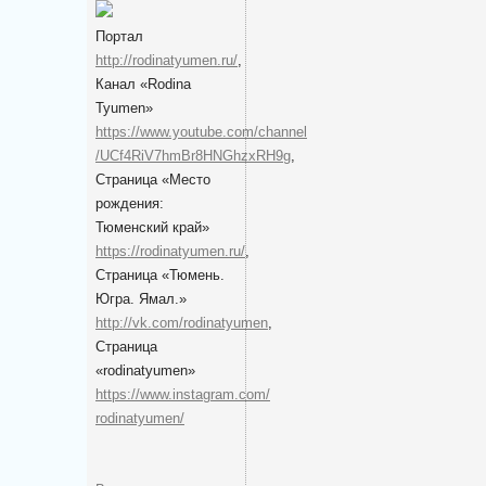
Портал
http://rodinatyumen.ru/
,
Канал «Rodina
Tyumen»
https://www.youtube.com/channel
/UCf4RiV7hmBr8HNGhzxRH9g
,
Cтраница «Место
рождения:
Тюменский край»
https://rodinatyumen.ru/
,
Cтраница «Тюмень.
Югра. Ямал.»
http://vk.com/rodinatyumen
,
Cтраница
«rodinatyumen»
https://www.instagram.com/
rodinatyumen/