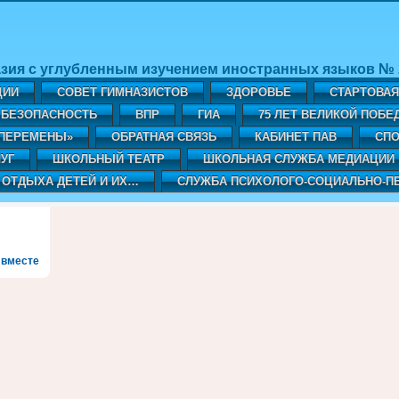
зия с углубленным изучением иностранных языков № 2
ЦИИ
СОВЕТ ГИМНАЗИСТОВ
ЗДОРОВЬЕ
СТАРТОВА
БЕЗОПАСНОСТЬ
ВПР
ГИА
75 ЛЕТ ВЕЛИКОЙ ПОБЕ
«ПЕРЕМЕНЫ»
ОБРАТНАЯ СВЯЗЬ
КАБИНЕТ ПАВ
CПО
УГ
ШКОЛЬНЫЙ ТЕАТР
ШКОЛЬНАЯ СЛУЖБА МЕДИАЦИИ
 ОТДЫХА ДЕТЕЙ И ИХ…
СЛУЖБА ПСИХОЛОГО-СОЦИАЛЬНО-П
 вместе