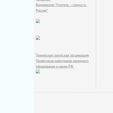
Видеоролик “Учитель – гордость
России”
Тюменская городская организация
Профсоюза работников народного
образования и науки РФ.