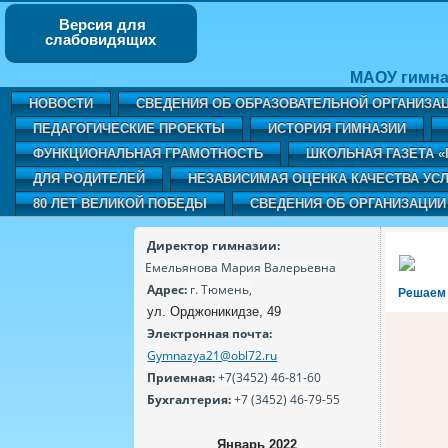
Версия для
слабовидящих
МАОУ гимна
НОВОСТИ
СВЕДЕНИЯ ОБ ОБРАЗОВАТЕЛЬНОЙ ОРГАНИЗА
ПЕДАГОГИЧЕСКИЕ ПРОЕКТЫ
ИСТОРИЯ ГИМНАЗИИ
ФУНКЦИОНАЛЬНАЯ ГРАМОТНОСТЬ
ШКОЛЬНАЯ ГАЗЕТА 
ДЛЯ РОДИТЕЛЕЙ
НЕЗАВИСИМАЯ ОЦЕНКА КАЧЕСТВА УСЛ
80 ЛЕТ ВЕЛИКОЙ ПОБЕДЫ
СВЕДЕНИЯ ОБ ОРГАНИЗАЦИИ
Директор гимназии:
Емельянова Мария Валерьевна
Адрес:
г. Тюмень,
Решаем
ул. Орджоникидзе, 49
Электронная почта:
Gymnazya21@obl72.ru
Приемная:
+7(3452) 46-81-60
Бухгалтерия:
+7 (3452) 46-79-55
Январь 2022