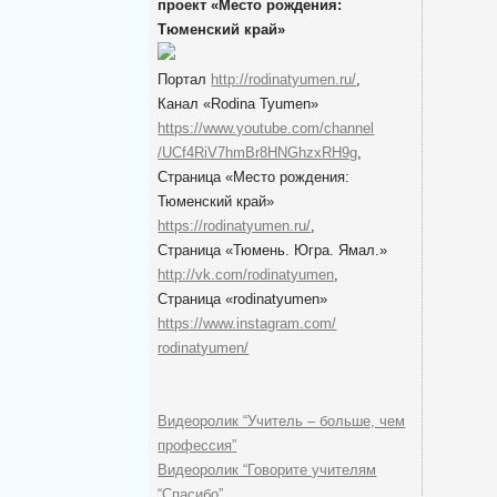
проект «Место рождения:
Тюменский край»
Портал
http://rodinatyumen.ru/
,
Канал «Rodina Tyumen»
https://www.youtube.com/channel
/UCf4RiV7hmBr8HNGhzxRH9g
,
Cтраница «Место рождения:
Тюменский край»
https://rodinatyumen.ru/
,
Cтраница «Тюмень. Югра. Ямал.»
http://vk.com/rodinatyumen
,
Cтраница «rodinatyumen»
https://www.instagram.com/
rodinatyumen/
Видеоролик “Учитель – больше, чем
профессия”
Видеоролик “Говорите учителям
“Спасибо”