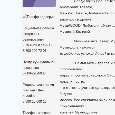
Среди ярких неоновых выве
Amsterdam Theatre,
Majestic Theatre, Ambassador T
замечают и другие:
МумиWOOD, Любители обнимаше
Социальная служба
Мумизей-Колизей,
экстренного
реагирования
Муми-мамята, Театр Муми-аб
«Ребенок и семья»
Муми-дола наконец-
8-800-200-72-01
то добились успеха! И пройти м
Центр суицидальной
Семья Муми-тролля и его д
превенции
про почтовую
8-800-220-8000
марку и про потерявшуюся Снор
мамы и про то,
Федеральная линия
что может случиться однажды во
помощи «Дети
бедное
онлайн»
молоко. Все спектакли были соз
8-800-25-000-15
приключениях
жителей Муми-долины.
Телефон «горячей