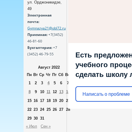
ул. Орджоникидзе,
49
Электронная
почта:
Gymnazya21@obl72.ru
Приемная:
+7(3452)
46-81-60
Бухгалтерия:
+7
Есть предложен
(3452) 46-79-55
учебного процес
Август 2022
сделать школу 
Пн
Вт
Ср
Чт
Пт
Сб
Вс
1
2
3
4
5
6
7
8
9
10
11
12
13
14
Написать о проблеме
15
16
17
18
19
20
21
22
23
24
25
26
27
28
29
30
31
« Июл
Сен »