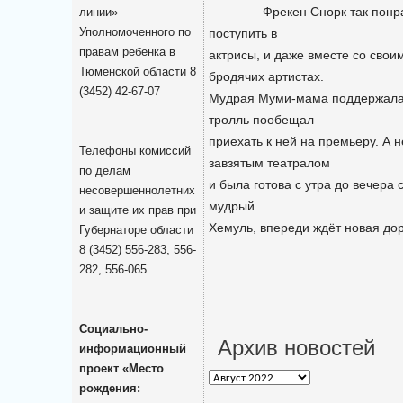
Фрекен Снорк так понравил
линии»
Уполномоченного по
поступить в
правам ребенка в
актрисы, и даже вместе со сво
Тюменской области 8
бродячих артистах.
(3452) 42-67-07
Мудрая Муми-мама поддержала 
тролль пообещал
приехать к ней на премьеру. А
Телефоны комиссий
завзятым театралом
по делам
и была готова с утра до вечера 
несовершеннолетних
мудрый
и защите их прав при
Хемуль, впереди ждёт новая до
Губернаторе области
8 (3452) 556-283, 556-
282, 556-065
Социально-
Архив новостей
информационный
проект «Место
Архив
рождения:
новостей