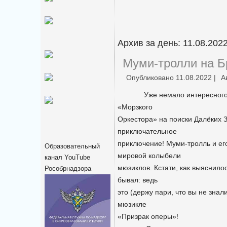
Архив за день:
11.08.202
Муми-тролли на Б
Опубликовано
11.08.2022
|
А
Уже немало интересного пр
«Морзкого
Оркестора» на поиски Далёких З
приключательное
приключение! Муми-тролль и его
Образовательный
мировой колыбели
канал YouTube
мюзиклов. Кстати, как выяснило
Рособрнадзора
бывал: ведь
это (держу пари, что вы не знал
мюзикле
«Призрак оперы»!