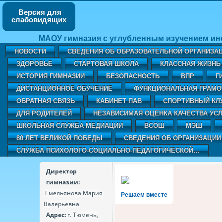
Версия для
слабовидящих
МАОУ гимназия с углубленным изучением ин
НОВОСТИ
СВЕДЕНИЯ ОБ ОБРАЗОВАТЕЛЬНОЙ ОРГАНИЗА
ЗДОРОВЬЕ
СТАРТОВАЯ ШКОЛА
КЛАССНАЯ ЖИЗНЬ 
ИСТОРИЯ ГИМНАЗИИ
БЕЗОПАСНОСТЬ
ВПР
Г
ДИСТАНЦИОННОЕ ОБУЧЕНИЕ
ФУНКЦИОНАЛЬНАЯ ГРАМО
ОБРАТНАЯ СВЯЗЬ
КАБИНЕТ ПАВ
CПОРТИВНЫЙ КЛ
ДЛЯ РОДИТЕЛЕЙ
НЕЗАВИСИМАЯ ОЦЕНКА КАЧЕСТВА УСЛ
ШКОЛЬНАЯ СЛУЖБА МЕДИАЦИИ
ВСОШ
МЭШ
80 ЛЕТ ВЕЛИКОЙ ПОБЕДЫ
СВЕДЕНИЯ ОБ ОРГАНИЗАЦИИ
СЛУЖБА ПСИХОЛОГО-СОЦИАЛЬНО-ПЕДАГОГИЧЕСКОЙ…
Директор
гимназии:
Емельянова Мария
Решаем вместе
Валерьевна
Адрес:
г. Тюмень,