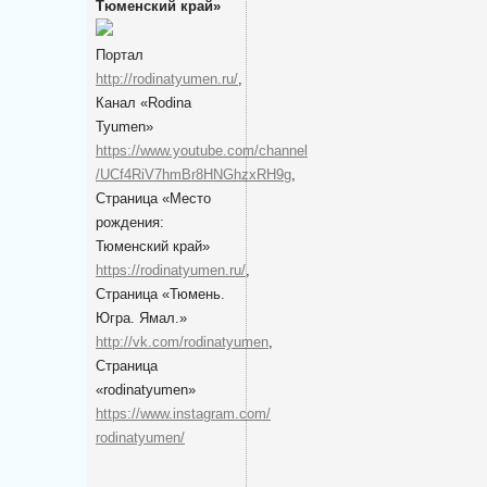
Тюменский край»
Портал
http://rodinatyumen.ru/
,
Канал «Rodina
Tyumen»
https://www.youtube.com/channel
/UCf4RiV7hmBr8HNGhzxRH9g
,
Cтраница «Место
рождения:
Тюменский край»
https://rodinatyumen.ru/
,
Cтраница «Тюмень.
Югра. Ямал.»
http://vk.com/rodinatyumen
,
Cтраница
«rodinatyumen»
https://www.instagram.com/
rodinatyumen/